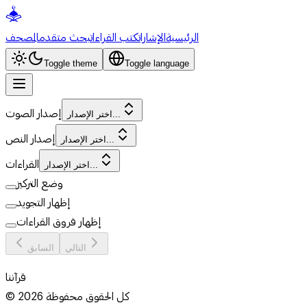
الرئيسية
الإشارات
كتب القراءات
بحث متقدم
المصحف
Toggle theme
Toggle language
إصدار الصوت
اختر الإصدار...
إصدار النص
اختر الإصدار...
القراءات
اختر الإصدار...
وضع التركيز
إظهار التجويد
إظهار فروق القراءات
التالي
السابق
قرآننا
كل الحقوق محفوظة
2026
©