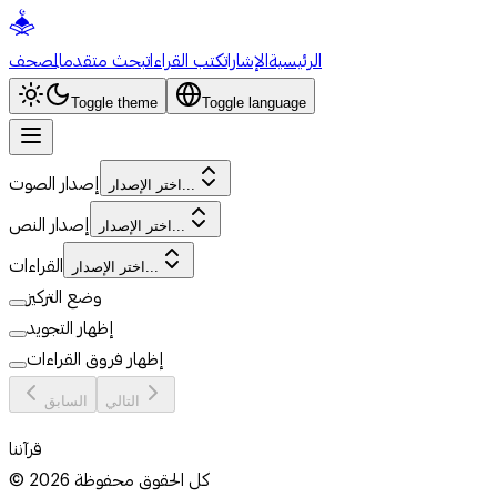
الرئيسية
الإشارات
كتب القراءات
بحث متقدم
المصحف
Toggle theme
Toggle language
إصدار الصوت
اختر الإصدار...
إصدار النص
اختر الإصدار...
القراءات
اختر الإصدار...
وضع التركيز
إظهار التجويد
إظهار فروق القراءات
التالي
السابق
قرآننا
كل الحقوق محفوظة
2026
©