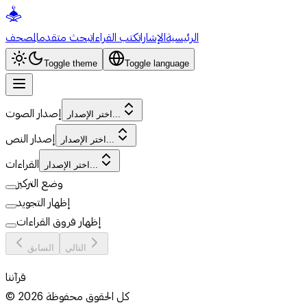
الرئيسية
الإشارات
كتب القراءات
بحث متقدم
المصحف
Toggle theme
Toggle language
إصدار الصوت
اختر الإصدار...
إصدار النص
اختر الإصدار...
القراءات
اختر الإصدار...
وضع التركيز
إظهار التجويد
إظهار فروق القراءات
التالي
السابق
قرآننا
كل الحقوق محفوظة
2026
©