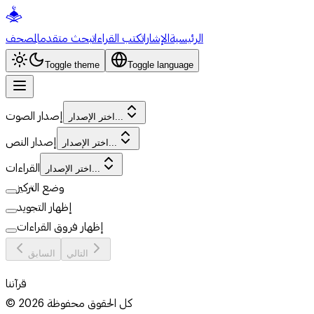
الرئيسية
الإشارات
كتب القراءات
بحث متقدم
المصحف
Toggle theme
Toggle language
إصدار الصوت
اختر الإصدار...
إصدار النص
اختر الإصدار...
القراءات
اختر الإصدار...
وضع التركيز
إظهار التجويد
إظهار فروق القراءات
التالي
السابق
قرآننا
كل الحقوق محفوظة
2026
©