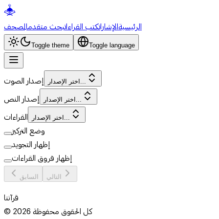
الرئيسية
الإشارات
كتب القراءات
بحث متقدم
المصحف
Toggle theme
Toggle language
إصدار الصوت
اختر الإصدار...
إصدار النص
اختر الإصدار...
القراءات
اختر الإصدار...
وضع التركيز
إظهار التجويد
إظهار فروق القراءات
التالي
السابق
قرآننا
كل الحقوق محفوظة
2026
©