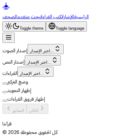
الرئيسية
الإشارات
كتب القراءات
بحث متقدم
المصحف
Toggle theme
Toggle language
إصدار الصوت
اختر الإصدار...
إصدار النص
اختر الإصدار...
القراءات
اختر الإصدار...
وضع التركيز
إظهار التجويد
إظهار فروق القراءات
التالي
السابق
قرآننا
كل الحقوق محفوظة
2026
©