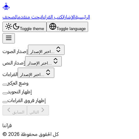
الرئيسية
الإشارات
كتب القراءات
بحث متقدم
المصحف
Toggle theme
Toggle language
إصدار الصوت
اختر الإصدار...
إصدار النص
اختر الإصدار...
القراءات
اختر الإصدار...
وضع التركيز
إظهار التجويد
إظهار فروق القراءات
التالي
السابق
قرآننا
كل الحقوق محفوظة
2026
©