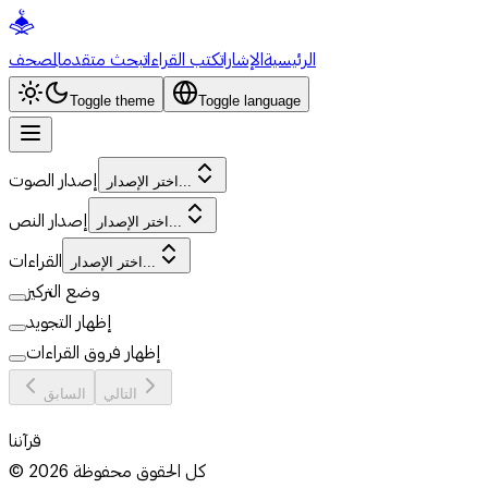
الرئيسية
الإشارات
كتب القراءات
بحث متقدم
المصحف
Toggle theme
Toggle language
إصدار الصوت
اختر الإصدار...
إصدار النص
اختر الإصدار...
القراءات
اختر الإصدار...
وضع التركيز
إظهار التجويد
إظهار فروق القراءات
التالي
السابق
قرآننا
كل الحقوق محفوظة
2026
©