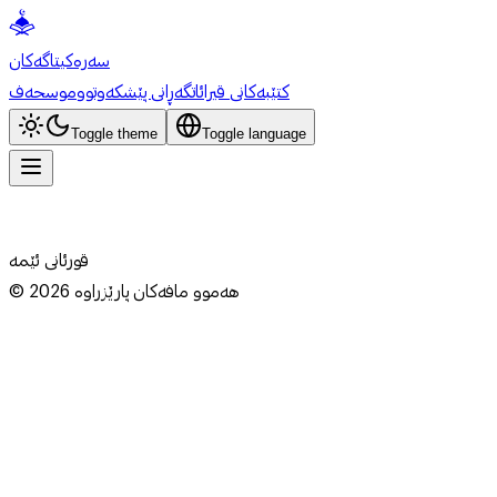
سەرەکی
تاگەکان
کتێبەکانی قیرائات
گەڕانی پێشکەوتوو
موسحەف
Toggle theme
Toggle language
قورئانی ئێمە
هەموو مافەکان پارێزراوە
2026
©