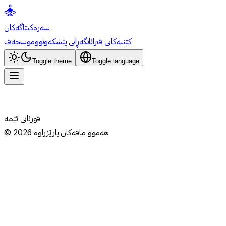
سەرەکی
تاگەکان
کتێبەکانی قیرائات
گەڕانی پێشکەوتوو
موسحەف
Toggle theme
Toggle language
قورئانی ئێمە
هەموو مافەکان پارێزراوە
2026
©