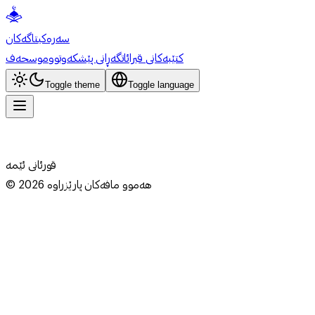
سەرەکی
تاگەکان
کتێبەکانی قیرائات
گەڕانی پێشکەوتوو
موسحەف
Toggle theme
Toggle language
قورئانی ئێمە
هەموو مافەکان پارێزراوە
2026
©