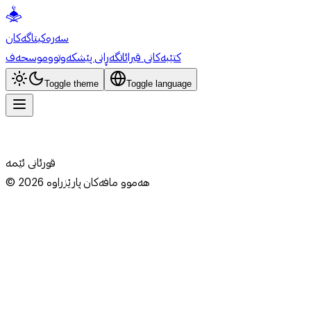
سەرەکی
تاگەکان
کتێبەکانی قیرائات
گەڕانی پێشکەوتوو
موسحەف
Toggle theme
Toggle language
قورئانی ئێمە
هەموو مافەکان پارێزراوە
2026
©