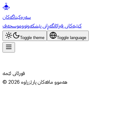
سەرەکی
تاگەکان
کتێبەکانی قیرائات
گەڕانی پێشکەوتوو
موسحەف
Toggle theme
Toggle language
قورئانی ئێمە
هەموو مافەکان پارێزراوە
2026
©