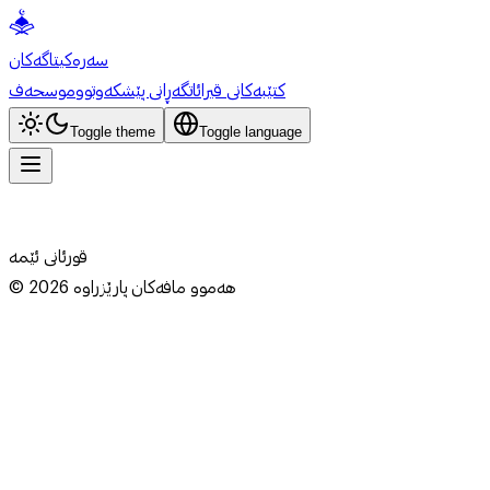
سەرەکی
تاگەکان
کتێبەکانی قیرائات
گەڕانی پێشکەوتوو
موسحەف
Toggle theme
Toggle language
قورئانی ئێمە
هەموو مافەکان پارێزراوە
2026
©