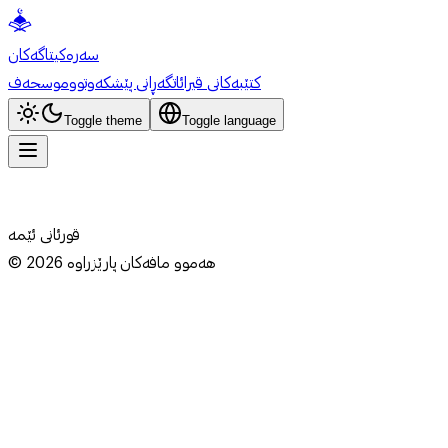
سەرەکی
تاگەکان
کتێبەکانی قیرائات
گەڕانی پێشکەوتوو
موسحەف
Toggle theme
Toggle language
قورئانی ئێمە
هەموو مافەکان پارێزراوە
2026
©