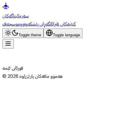
سەرەکی
تاگەکان
کتێبەکانی قیرائات
گەڕانی پێشکەوتوو
موسحەف
Toggle theme
Toggle language
قورئانی ئێمە
هەموو مافەکان پارێزراوە
2026
©