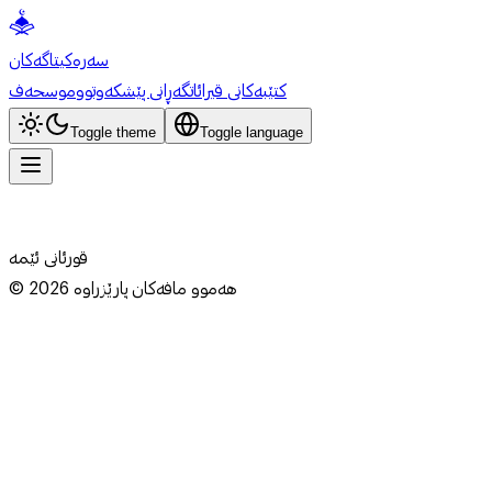
سەرەکی
تاگەکان
کتێبەکانی قیرائات
گەڕانی پێشکەوتوو
موسحەف
Toggle theme
Toggle language
قورئانی ئێمە
هەموو مافەکان پارێزراوە
2026
©