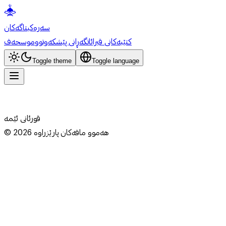
سەرەکی
تاگەکان
کتێبەکانی قیرائات
گەڕانی پێشکەوتوو
موسحەف
Toggle theme
Toggle language
قورئانی ئێمە
هەموو مافەکان پارێزراوە
2026
©