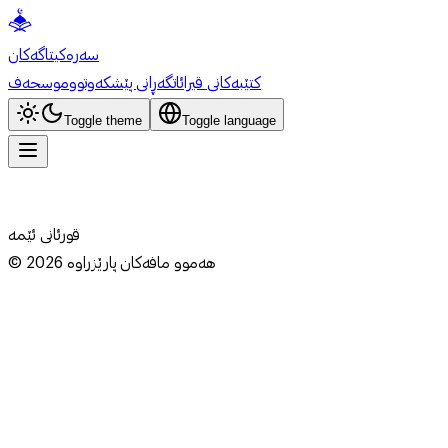
سەرەکی
تاگەکان
کتێبەکانی قیرائات
گەڕانی پێشکەوتوو
موسحەف
Toggle theme
Toggle language
قورئانی ئێمە
هەموو مافەکان پارێزراوە
2026
©