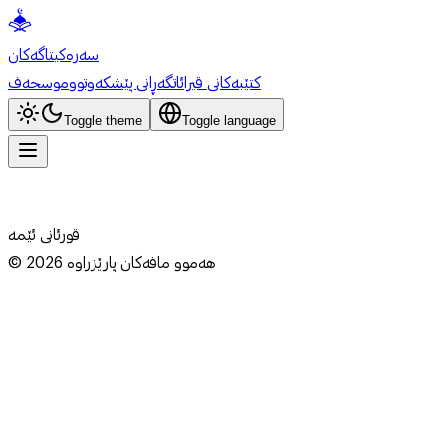
سەرەکی
تاگەکان
کتێبەکانی قیرائات
گەڕانی پێشکەوتوو
موسحەف
Toggle theme
Toggle language
قورئانی ئێمە
هەموو مافەکان پارێزراوە
2026
©