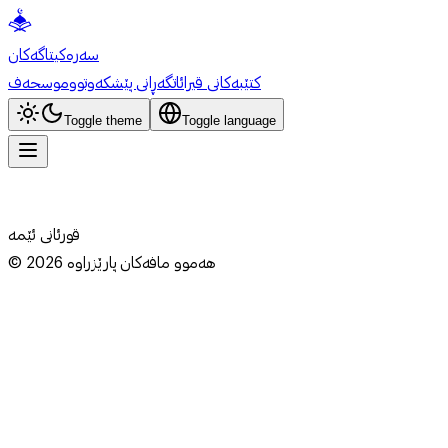
سەرەکی
تاگەکان
کتێبەکانی قیرائات
گەڕانی پێشکەوتوو
موسحەف
Toggle theme
Toggle language
قورئانی ئێمە
هەموو مافەکان پارێزراوە
2026
©