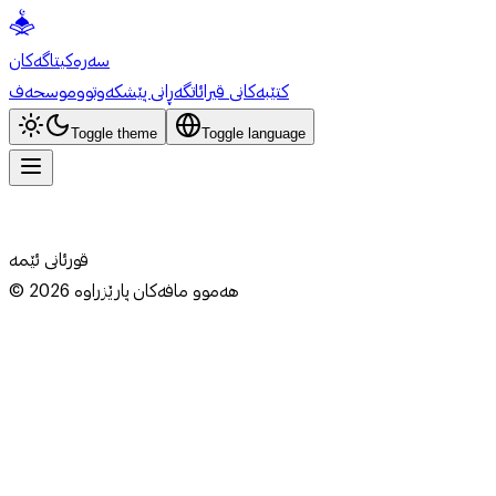
سەرەکی
تاگەکان
کتێبەکانی قیرائات
گەڕانی پێشکەوتوو
موسحەف
Toggle theme
Toggle language
قورئانی ئێمە
هەموو مافەکان پارێزراوە
2026
©