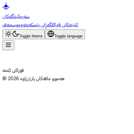
سەرەکی
تاگەکان
کتێبەکانی قیرائات
گەڕانی پێشکەوتوو
موسحەف
Toggle theme
Toggle language
قورئانی ئێمە
هەموو مافەکان پارێزراوە
2026
©