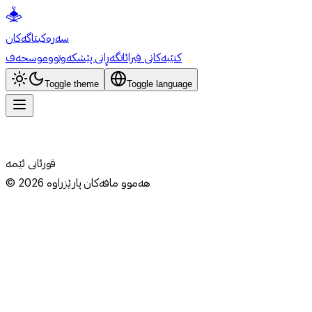
سەرەکی
تاگەکان
کتێبەکانی قیرائات
گەڕانی پێشکەوتوو
موسحەف
Toggle theme
Toggle language
قورئانی ئێمە
هەموو مافەکان پارێزراوە
2026
©