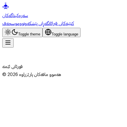
سەرەکی
تاگەکان
کتێبەکانی قیرائات
گەڕانی پێشکەوتوو
موسحەف
Toggle theme
Toggle language
قورئانی ئێمە
هەموو مافەکان پارێزراوە
2026
©