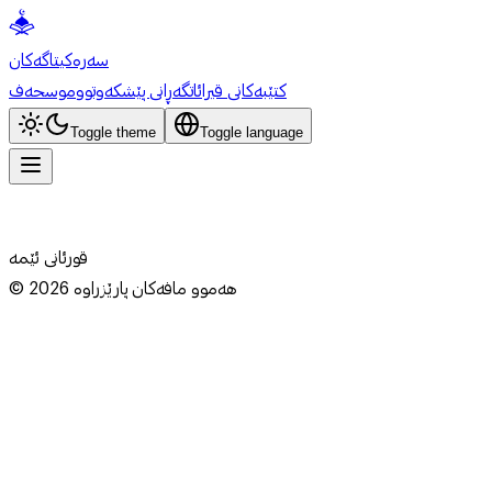
سەرەکی
تاگەکان
کتێبەکانی قیرائات
گەڕانی پێشکەوتوو
موسحەف
Toggle theme
Toggle language
قورئانی ئێمە
هەموو مافەکان پارێزراوە
2026
©