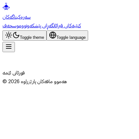
سەرەکی
تاگەکان
کتێبەکانی قیرائات
گەڕانی پێشکەوتوو
موسحەف
Toggle theme
Toggle language
قورئانی ئێمە
هەموو مافەکان پارێزراوە
2026
©