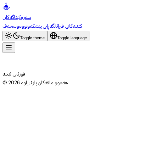
سەرەکی
تاگەکان
کتێبەکانی قیرائات
گەڕانی پێشکەوتوو
موسحەف
Toggle theme
Toggle language
قورئانی ئێمە
هەموو مافەکان پارێزراوە
2026
©