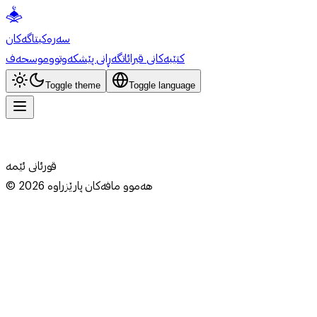
سەرەکی
تاگەکان
کتێبەکانی قیرائات
گەڕانی پێشکەوتوو
موسحەف
Toggle theme
Toggle language
قورئانی ئێمە
هەموو مافەکان پارێزراوە
2026
©