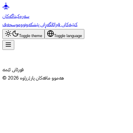
سەرەکی
تاگەکان
کتێبەکانی قیرائات
گەڕانی پێشکەوتوو
موسحەف
Toggle theme
Toggle language
قورئانی ئێمە
هەموو مافەکان پارێزراوە
2026
©