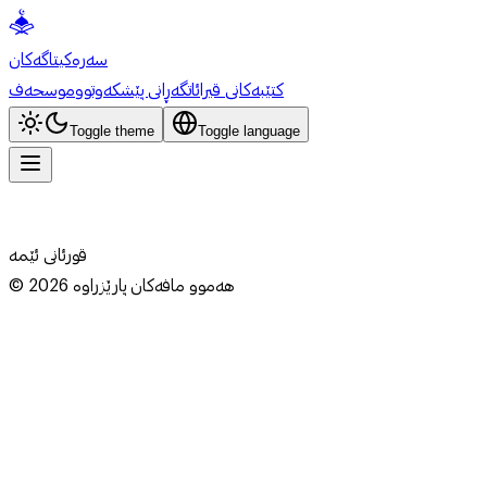
سەرەکی
تاگەکان
کتێبەکانی قیرائات
گەڕانی پێشکەوتوو
موسحەف
Toggle theme
Toggle language
قورئانی ئێمە
هەموو مافەکان پارێزراوە
2026
©