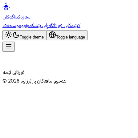
سەرەکی
تاگەکان
کتێبەکانی قیرائات
گەڕانی پێشکەوتوو
موسحەف
Toggle theme
Toggle language
قورئانی ئێمە
هەموو مافەکان پارێزراوە
2026
©