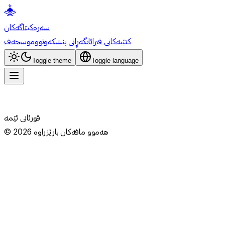
سەرەکی
تاگەکان
کتێبەکانی قیرائات
گەڕانی پێشکەوتوو
موسحەف
Toggle theme
Toggle language
قورئانی ئێمە
هەموو مافەکان پارێزراوە
2026
©