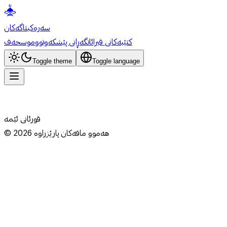
سەرەکی
تاگەکان
کتێبەکانی قیرائات
گەڕانی پێشکەوتوو
موسحەف
Toggle theme
Toggle language
قورئانی ئێمە
هەموو مافەکان پارێزراوە
2026
©