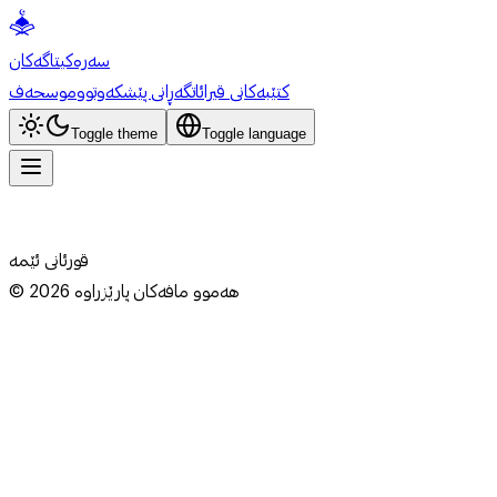
سەرەکی
تاگەکان
کتێبەکانی قیرائات
گەڕانی پێشکەوتوو
موسحەف
Toggle theme
Toggle language
قورئانی ئێمە
هەموو مافەکان پارێزراوە
2026
©