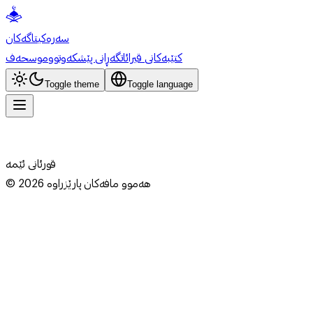
سەرەکی
تاگەکان
کتێبەکانی قیرائات
گەڕانی پێشکەوتوو
موسحەف
Toggle theme
Toggle language
قورئانی ئێمە
هەموو مافەکان پارێزراوە
2026
©