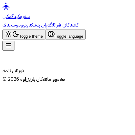
سەرەکی
تاگەکان
کتێبەکانی قیرائات
گەڕانی پێشکەوتوو
موسحەف
Toggle theme
Toggle language
قورئانی ئێمە
هەموو مافەکان پارێزراوە
2026
©