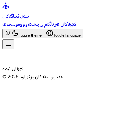
سەرەکی
تاگەکان
کتێبەکانی قیرائات
گەڕانی پێشکەوتوو
موسحەف
Toggle theme
Toggle language
قورئانی ئێمە
هەموو مافەکان پارێزراوە
2026
©