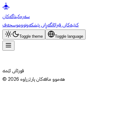
سەرەکی
تاگەکان
کتێبەکانی قیرائات
گەڕانی پێشکەوتوو
موسحەف
Toggle theme
Toggle language
قورئانی ئێمە
هەموو مافەکان پارێزراوە
2026
©