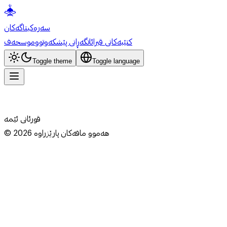
سەرەکی
تاگەکان
کتێبەکانی قیرائات
گەڕانی پێشکەوتوو
موسحەف
Toggle theme
Toggle language
قورئانی ئێمە
هەموو مافەکان پارێزراوە
2026
©