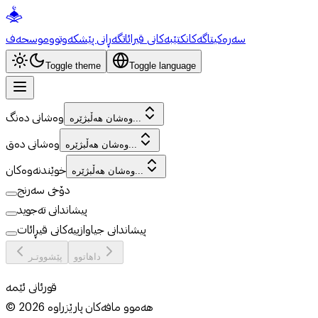
سەرەکی
تاگەکان
کتێبەکانی قیرائات
گەڕانی پێشکەوتوو
موسحەف
Toggle theme
Toggle language
وەشانی دەنگ
وەشان هەڵبژێرە...
وەشانی دەق
وەشان هەڵبژێرە...
خوێندنەوەکان
وەشان هەڵبژێرە...
دۆخی سەرنج
پیشاندانی تەجوید
پیشاندانی جیاوازییەکانی قیڕائات
داهاتوو
پێشووتـر
قورئانی ئێمە
هەموو مافەکان پارێزراوە
2026
©