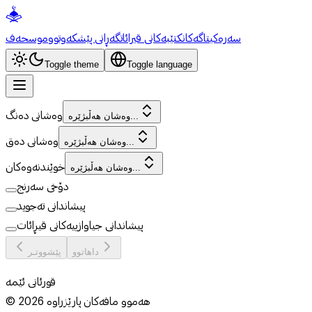
سەرەکی
تاگەکان
کتێبەکانی قیرائات
گەڕانی پێشکەوتوو
موسحەف
Toggle theme
Toggle language
وەشانی دەنگ
وەشان هەڵبژێرە...
وەشانی دەق
وەشان هەڵبژێرە...
خوێندنەوەکان
وەشان هەڵبژێرە...
دۆخی سەرنج
پیشاندانی تەجوید
پیشاندانی جیاوازییەکانی قیڕائات
داهاتوو
پێشووتـر
قورئانی ئێمە
هەموو مافەکان پارێزراوە
2026
©