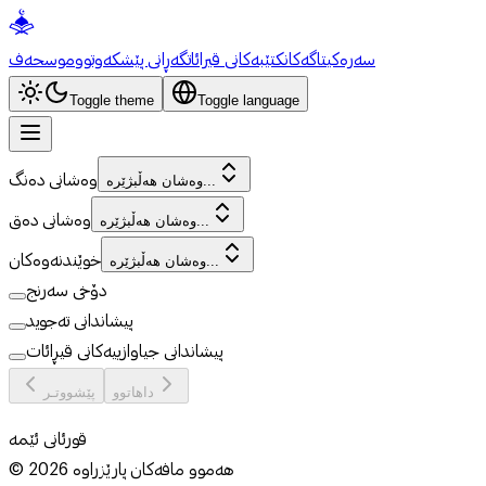
سەرەکی
تاگەکان
کتێبەکانی قیرائات
گەڕانی پێشکەوتوو
موسحەف
Toggle theme
Toggle language
وەشانی دەنگ
وەشان هەڵبژێرە...
وەشانی دەق
وەشان هەڵبژێرە...
خوێندنەوەکان
وەشان هەڵبژێرە...
دۆخی سەرنج
پیشاندانی تەجوید
پیشاندانی جیاوازییەکانی قیڕائات
داهاتوو
پێشووتـر
قورئانی ئێمە
هەموو مافەکان پارێزراوە
2026
©