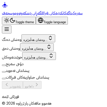
سەرەکی
تاگەکان
کتێبەکانی قیرائات
گەڕانی پێشکەوتوو
موسحەف
Toggle theme
Toggle language
وەشانی دەنگ
وەشان هەڵبژێرە...
وەشانی دەق
وەشان هەڵبژێرە...
خوێندنەوەکان
وەشان هەڵبژێرە...
دۆخی سەرنج
پیشاندانی تەجوید
پیشاندانی جیاوازییەکانی قیڕائات
داهاتوو
پێشووتـر
قورئانی ئێمە
هەموو مافەکان پارێزراوە
2026
©