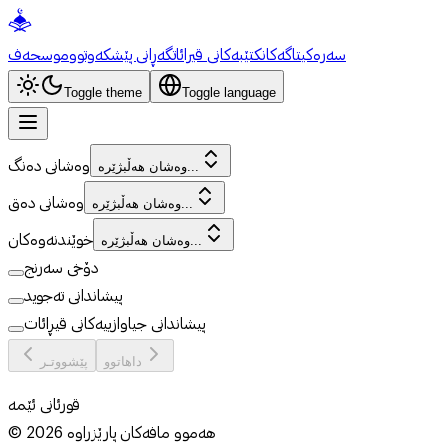
سەرەکی
تاگەکان
کتێبەکانی قیرائات
گەڕانی پێشکەوتوو
موسحەف
Toggle theme
Toggle language
وەشانی دەنگ
وەشان هەڵبژێرە...
وەشانی دەق
وەشان هەڵبژێرە...
خوێندنەوەکان
وەشان هەڵبژێرە...
دۆخی سەرنج
پیشاندانی تەجوید
پیشاندانی جیاوازییەکانی قیڕائات
داهاتوو
پێشووتـر
قورئانی ئێمە
هەموو مافەکان پارێزراوە
2026
©