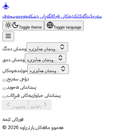
سەرەکی
تاگەکان
کتێبەکانی قیرائات
گەڕانی پێشکەوتوو
موسحەف
Toggle theme
Toggle language
وەشانی دەنگ
وەشان هەڵبژێرە...
وەشانی دەق
وەشان هەڵبژێرە...
خوێندنەوەکان
وەشان هەڵبژێرە...
دۆخی سەرنج
پیشاندانی تەجوید
پیشاندانی جیاوازییەکانی قیڕائات
داهاتوو
پێشووتـر
قورئانی ئێمە
هەموو مافەکان پارێزراوە
2026
©