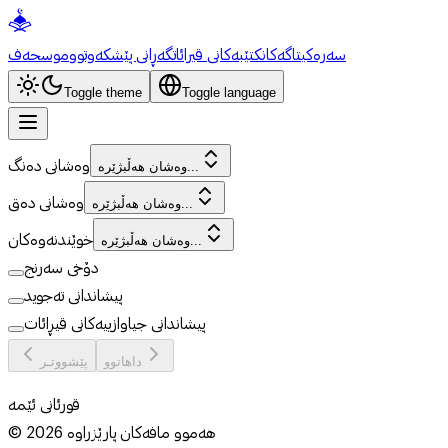
سەرەکی
تاگەکان
کتێبەکانی قیرائات
گەڕانی پێشکەوتوو
موسحەف
Toggle theme
Toggle language
وەشانی دەنگ
وەشان هەڵبژێرە...
وەشانی دەق
وەشان هەڵبژێرە...
خوێندنەوەکان
وەشان هەڵبژێرە...
دۆخی سەرنج
پیشاندانی تەجوید
پیشاندانی جیاوازییەکانی قیڕائات
داهاتوو
پێشووتـر
قورئانی ئێمە
هەموو مافەکان پارێزراوە
2026
©