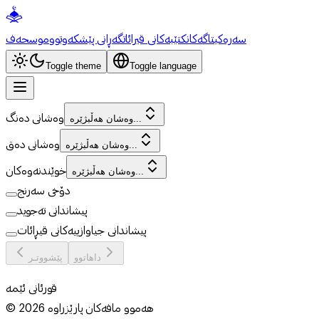
سەرەکی
تاگەکان
کتێبەکانی قیرائات
گەڕانی پێشکەوتوو
موسحەف
Toggle theme
Toggle language
وەشانی دەنگ
وەشان هەڵبژێرە...
وەشانی دەق
وەشان هەڵبژێرە...
خوێندنەوەکان
وەشان هەڵبژێرە...
دۆخی سەرنج
پیشاندانی تەجوید
پیشاندانی جیاوازییەکانی قیڕائات
داهاتوو
پێشووتـر
قورئانی ئێمە
هەموو مافەکان پارێزراوە
2026
©