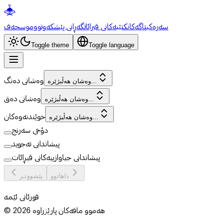
سەرەکی
تاگەکان
کتێبەکانی قیرائات
گەڕانی پێشکەوتوو
موسحەف
Toggle theme
Toggle language
وەشانی دەنگ
وەشان هەڵبژێرە...
وەشانی دەق
وەشان هەڵبژێرە...
خوێندنەوەکان
وەشان هەڵبژێرە...
دۆخی سەرنج
پیشاندانی تەجوید
پیشاندانی جیاوازییەکانی قیڕائات
داهاتوو
پێشووتـر
قورئانی ئێمە
هەموو مافەکان پارێزراوە
2026
©