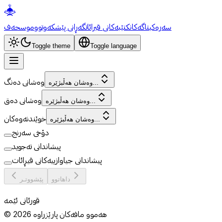
سەرەکی
تاگەکان
کتێبەکانی قیرائات
گەڕانی پێشکەوتوو
موسحەف
Toggle theme
Toggle language
وەشانی دەنگ
وەشان هەڵبژێرە...
وەشانی دەق
وەشان هەڵبژێرە...
خوێندنەوەکان
وەشان هەڵبژێرە...
دۆخی سەرنج
پیشاندانی تەجوید
پیشاندانی جیاوازییەکانی قیڕائات
داهاتوو
پێشووتـر
قورئانی ئێمە
هەموو مافەکان پارێزراوە
2026
©